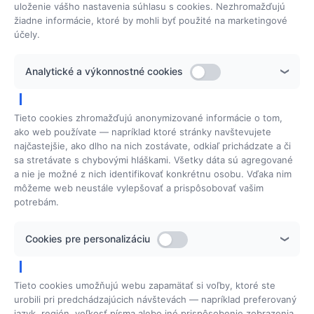
Ponuka školení
uloženie vášho nastavenia súhlasu s cookies. Nezhromažďujú
žiadne informácie, ktoré by mohli byť použité na marketingové
účely.
Beauty Solutions
Analytické a výkonnostné cookies
Domov
Môj príbeh
Tieto cookies zhromažďujú anonymizované informácie o tom,
Referencie
ako web používate — napríklad ktoré stránky navštevujete
najčastejšie, ako dlho na nich zostávate, odkiaľ prichádzate a či
Softvér
sa stretávate s chybovými hláškami. Všetky dáta sú agregované
a nie je možné z nich identifikovať konkrétnu osobu. Vďaka nim
Servis
môžeme web neustále vylepšovať a prispôsobovať vašim
Kontakt
potrebám.
Všeobecné obch. podmienky
Cookies pre personalizáciu
Cookies
Fakturačné údaje
Tieto cookies umožňujú webu zapamätať si voľby, ktoré ste
urobili pri predchádzajúcich návštevách — napríklad preferovaný
Mgr. Jana Polanská
Sadová 29
066 01 Humenné
jazyk, región, veľkosť písma alebo iné prispôsobenie zobrazenia.