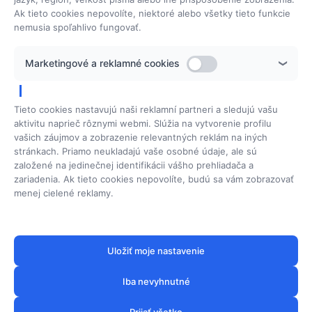
IČO: 35 462 566
Ak tieto cookies nepovolíte, niektoré alebo všetky tieto funkcie
DIČ: 1043363123
​IČ DPH: SK1043363123
nemusia spoľahlivo fungovať.
Pôsobenie
Marketingové a reklamné cookies
www.perfectspa.sk
www.hydrafacial.sk
Tieto cookies nastavujú naši reklamní partneri a sledujú vašu
aktivitu naprieč rôznymi webmi. Slúžia na vytvorenie profilu
vašich záujmov a zobrazenie relevantných reklám na iných
stránkach. Priamo neukladajú vaše osobné údaje, ale sú
založené na jedinečnej identifikácii vášho prehliadača a
zariadenia. Ak tieto cookies nepovolíte, budú sa vám zobrazovať
menej cielené reklamy.
Uložiť moje nastavenie
Iba nevyhnutné