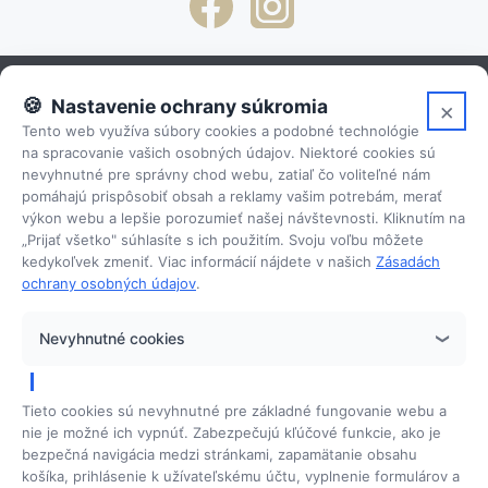
Nastavenie ochrany súkromia
×
Clo
Tento web využíva súbory cookies a podobné technológie
Osobné skúsenosti
na spracovanie vašich osobných údajov. Niektoré cookies sú
nevyhnutné pre správny chod webu, zatiaľ čo voliteľné nám
pomáhajú prispôsobiť obsah a reklamy vašim potrebám, merať
výkon webu a lepšie porozumieť našej návštevnosti. Kliknutím na
Plná servisná podpora
„Prijať všetko" súhlasíte s ich použitím. Svoju voľbu môžete
kedykoľvek zmeniť. Viac informácií nájdete v našich
Zásadách
ochrany osobných údajov
.
Možnosť financovania na splátky
Nevyhnutné cookies
Tieto cookies sú nevyhnutné pre základné fungovanie webu a
nie je možné ich vypnúť. Zabezpečujú kľúčové funkcie, ako je
Ponuka
bezpečná navigácia medzi stránkami, zapamätanie obsahu
Ponuka prístrojov
košíka, prihlásenie k užívateľskému účtu, vyplnenie formulárov a