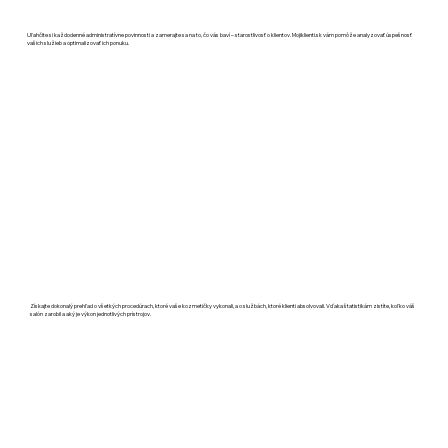
Uľahčite si každodenné administratívne povinnosti a zamerajte sa na to, čo vás baví – starostlivosť o klientov. Mojiklienti.sk vám pomôže analyzovať úspešnosť
vašich služieb a optimalizovať ich ponuku.
Získajte dokonalý prehľad o všetkých procedúrach, ktoré vaše kozmetičky vykonali, a o službách, ktoré klienti absolvovali. Vďaka štatistikám zistíte, koľko váš
salón zarobil a aký je výkon jednotlivých prístrojov.