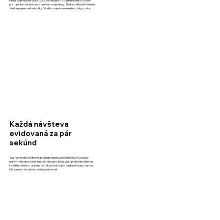
Hneď po prihlásení vidíte to, čo potrebujete – zoznam klientov, rýchly
prístup k histórii ošetrení a prehľad svojej firmy. Žiadne zdĺhavé hľadanie,
žiadne papierové kartotéky. Všetko na jednom mieste, vždy po ruke.
Každá návšteva
evidovaná za pár
sekúnd
Zaznamenajte ošetrenie, predaj produktu alebo darčekový poukaz
jedným kliknutím. MojiKlienti.sk vám umožňuje viesť prehľadnú históriu
každého klienta – vrátane použitých prístrojov, nastavení a poznámok.
Nič sa nestratí, všetko zostáva uložené.