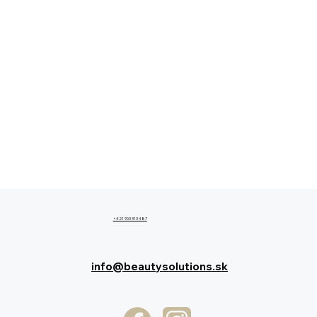
+421 903 313 487
info@beautysolutions.sk