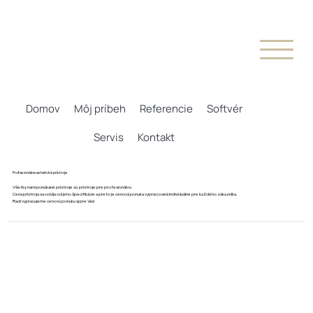
Domov
Môj príbeh
Referencie
Softvér
Servis
Kontakt
Profesionálne estetické prístroje
Všetky nami ponúkané prístroje sú prístroje pre profesionálov.
Cena prístroja sa odvíja od jeho špecifikácie a preto je cenová ponuka vypracovaná individuálne pre každého zákazníka.
Radi vypracujeme cenovú ponuku aj pre Vás!