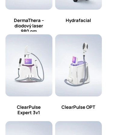
DermaThera –
Hydrafacial
diodový laser
980 nm
ClearPulse
ClearPulse OPT
Expert 3v1