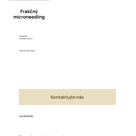
Frakčný
microneedling
Potrebujete
radu alebo pomoc?
Radi Vám odpovieme.
Kontaktujte nás
+421 903 313 487