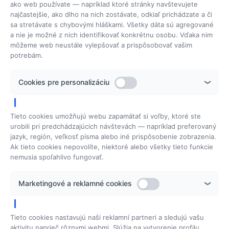
Referencie
ako web používate — napríklad ktoré stránky navštevujete
najčastejšie, ako dlho na nich zostávate, odkiaľ prichádzate a či
Softvér
sa stretávate s chybovými hláškami. Všetky dáta sú agregované
a nie je možné z nich identifikovať konkrétnu osobu. Vďaka nim
Servis
môžeme web neustále vylepšovať a prispôsobovať vašim
Kontakt
potrebám.
Všeobecné obch. podmienky
Cookies pre personalizáciu
Cookies
Fakturačné údaje
Tieto cookies umožňujú webu zapamätať si voľby, ktoré ste
urobili pri predchádzajúcich návštevách — napríklad preferovaný
Mgr. Jana Polanská
Sadová 29
066 01 Humenné
jazyk, región, veľkosť písma alebo iné prispôsobenie zobrazenia.
IČO: 35 462 566
Ak tieto cookies nepovolíte, niektoré alebo všetky tieto funkcie
DIČ: 1043363123
​IČ DPH: SK1043363123
nemusia spoľahlivo fungovať.
Pôsobenie
Marketingové a reklamné cookies
www.perfectspa.sk
www.hydrafacial.sk
Tieto cookies nastavujú naši reklamní partneri a sledujú vašu
aktivitu naprieč rôznymi webmi. Slúžia na vytvorenie profilu