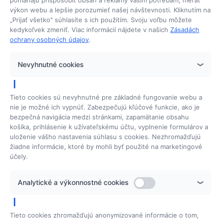
pomáhajú prispôsobiť obsah a reklamy vašim potrebám, merať
výkon webu a lepšie porozumieť našej návštevnosti. Kliknutím na
Plná servisná podpora
„Prijať všetko" súhlasíte s ich použitím. Svoju voľbu môžete
kedykoľvek zmeniť. Viac informácií nájdete v našich
Zásadách
ochrany osobných údajov
.
Možnosť financovania na splátky
Nevyhnutné cookies
Tieto cookies sú nevyhnutné pre základné fungovanie webu a
nie je možné ich vypnúť. Zabezpečujú kľúčové funkcie, ako je
Ponuka
bezpečná navigácia medzi stránkami, zapamätanie obsahu
Ponuka prístrojov
košíka, prihlásenie k užívateľskému účtu, vyplnenie formulárov a
Ponuka školení
uloženie vášho nastavenia súhlasu s cookies. Nezhromažďujú
žiadne informácie, ktoré by mohli byť použité na marketingové
účely.
Beauty Solutions
Analytické a výkonnostné cookies
Domov
Môj príbeh
Tieto cookies zhromažďujú anonymizované informácie o tom,