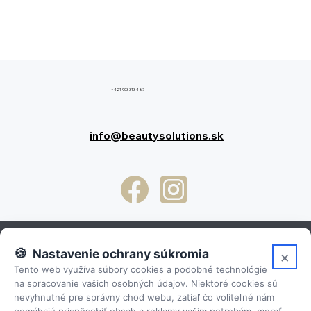
+421 903 313 487
info@beautysolutions.sk
Nastavenie ochrany súkromia
×
Clo
Tento web využíva súbory cookies a podobné technológie
Osobné skúsenosti
na spracovanie vašich osobných údajov. Niektoré cookies sú
nevyhnutné pre správny chod webu, zatiaľ čo voliteľné nám