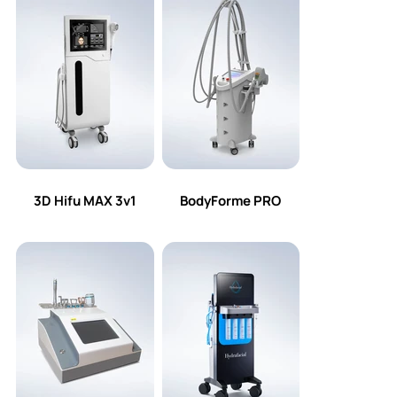
3D Hifu MAX 3v1
BodyForme PRO