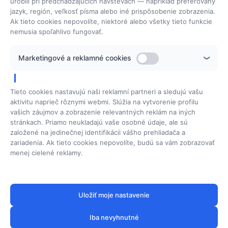
urobili pri predchádzajúcich návštevách — napríklad preferovaný
Sadová 29
066 01 Humenné
jazyk, región, veľkosť písma alebo iné prispôsobenie zobrazenia.
IČO: 35 462 566
Ak tieto cookies nepovolíte, niektoré alebo všetky tieto funkcie
DIČ: 1043363123
​IČ DPH: SK1043363123
nemusia spoľahlivo fungovať.
Pôsobenie
Marketingové a reklamné cookies
www.perfectspa.sk
www.hydrafacial.sk
Tieto cookies nastavujú naši reklamní partneri a sledujú vašu
aktivitu naprieč rôznymi webmi. Slúžia na vytvorenie profilu
vašich záujmov a zobrazenie relevantných reklám na iných
stránkach. Priamo neukladajú vaše osobné údaje, ale sú
založené na jedinečnej identifikácii vášho prehliadača a
zariadenia. Ak tieto cookies nepovolíte, budú sa vám zobrazovať
menej cielené reklamy.
Uložiť moje nastavenie
Iba nevyhnutné