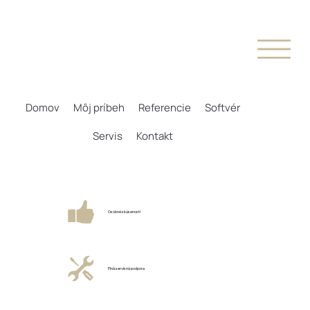
Domov
Môj príbeh
Referencie
Softvér
Servis
Kontakt
Osobné skúsenosti
Plná servisná podpora