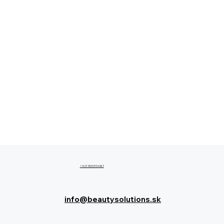
+421 903 313 487
info@beautysolutions.sk