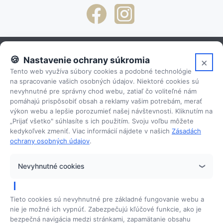
Nastavenie ochrany súkromia
×
Clo
Tento web využíva súbory cookies a podobné technológie
Osobné skúsenosti
na spracovanie vašich osobných údajov. Niektoré cookies sú
nevyhnutné pre správny chod webu, zatiaľ čo voliteľné nám
pomáhajú prispôsobiť obsah a reklamy vašim potrebám, merať
výkon webu a lepšie porozumieť našej návštevnosti. Kliknutím na
Plná servisná podpora
„Prijať všetko" súhlasíte s ich použitím. Svoju voľbu môžete
kedykoľvek zmeniť. Viac informácií nájdete v našich
Zásadách
ochrany osobných údajov
.
Možnosť financovania na splátky
Nevyhnutné cookies
Tieto cookies sú nevyhnutné pre základné fungovanie webu a
nie je možné ich vypnúť. Zabezpečujú kľúčové funkcie, ako je
Ponuka
bezpečná navigácia medzi stránkami, zapamätanie obsahu
Ponuka prístrojov