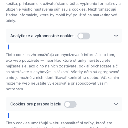
košíka, prihlásenie k užívateľskému účtu, vyplnenie formulárov a
Ponuka školení
uloženie vášho nastavenia súhlasu s cookies. Nezhromažďujú
žiadne informácie, ktoré by mohli byť použité na marketingové
účely.
Beauty Solutions
Analytické a výkonnostné cookies
Domov
Môj príbeh
Tieto cookies zhromažďujú anonymizované informácie o tom,
Referencie
ako web používate — napríklad ktoré stránky navštevujete
najčastejšie, ako dlho na nich zostávate, odkiaľ prichádzate a či
Softvér
sa stretávate s chybovými hláškami. Všetky dáta sú agregované
a nie je možné z nich identifikovať konkrétnu osobu. Vďaka nim
Servis
môžeme web neustále vylepšovať a prispôsobovať vašim
Kontakt
potrebám.
Všeobecné obch. podmienky
Cookies pre personalizáciu
Cookies
Fakturačné údaje
Tieto cookies umožňujú webu zapamätať si voľby, ktoré ste
Mgr. Jana Polanská