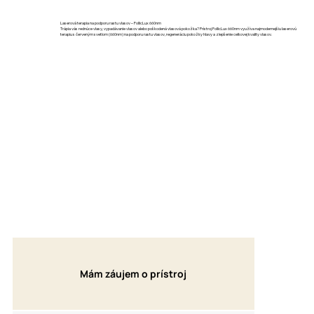
Laserová terapia na podporu rastu vlasov – FollicLux 660nm
Trápia vás rednúce vlasy, vypadávanie vlasov alebo poškodená vlasová pokožka? Prístroj FollicLux 660nm využíva najmodernejšiu laserovú
terapiu s červeným svetlom (660nm) na podporu rastu vlasov, regeneráciu pokožky hlavy a zlepšenie celkovej kvality vlasov.
Mám záujem o prístroj